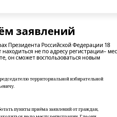
ём заявлений
орах Президента Российской Федерации 18
т находиться не по адресу регистрации– мес
те, он сможет воспользоваться новым
 председателю территориальной избирательной
евичу.
аботать пункты приёма заявлений от граждан,
аходиться не по месту регистрации. Где они