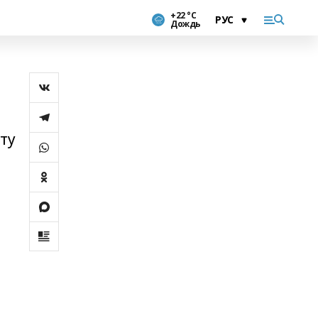
+22 °С
Дождь
ту