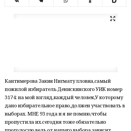
Кантимерова Закия Нигматулловна,самый
пожилой избиратель Денискинского УИК номер
3174: на мой взгляд,каждый человек,У которому
дано избирательное право,должен участвовать в
выборах. МНЕ 93 года и я не помню,чтобы
пропустила их.сегодня тоже обязательно
проголосую.ведь от нашего выбора зависит