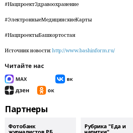
#НацпроектЗдравоохранение
#ЭлектронныеМедицинскиеКарты
#НацпроектыБашкортостан
Источник новости:
http://www.bashinform.ru/
Читайте нас
Партнеры
Фотобанк
Рубрика "Еда и
журналистов РБ
напитки"