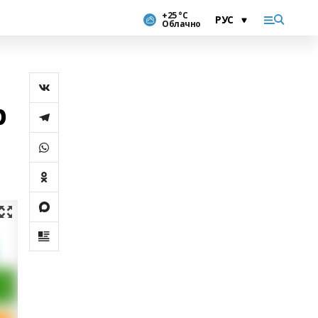
+25 °С
Облачно
р