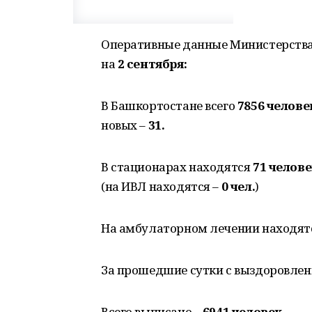
Оперативные данные Министерства
на
2 сентября:
В Башкортостане всего
7856 челове
новых –
31.
В стационарах находятся
71 челов
(на ИВЛ находятся –
0 чел.
)
На амбулаторном лечении находя
За прошедшие сутки с выздоровле
Всего выписано –
6941 человек.