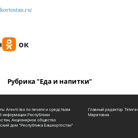
hkortostan.ru/
Рубрика "Еда и напитки"
ль: Агентство по печати и средствам
Главный редактор Тятига
й информации Республики
Маратовна.
стан, Акционерное общество
ский дом "Республика Башкортостан"