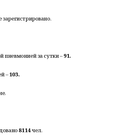
е зарегистрировано.
й пневмонией за сутки –
91.
й –
103.
е.
едовано
8114
чел.