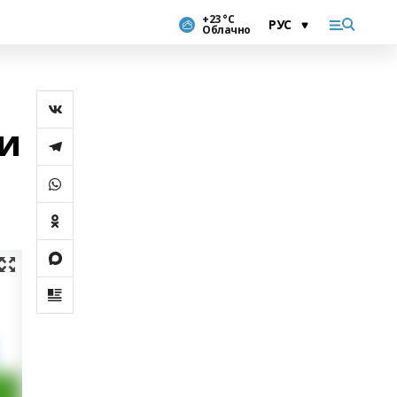
+23 °С
Облачно
и