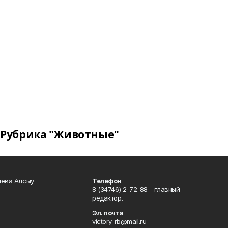
Рубрика "Животные"
чева Алсыу
Телефон
8 (34746) 2-72-88 - главный
редактор.
Эл. почта
victory-rb@mail.ru