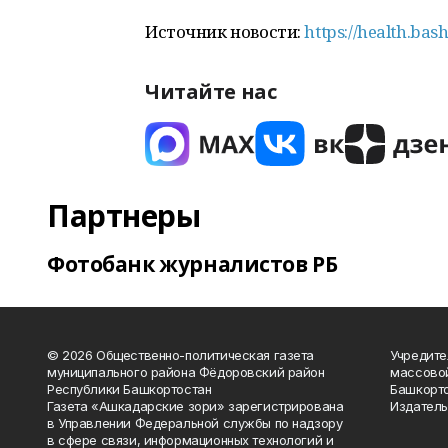
Источник новости:
https://health.bas
Читайте нас
Партнеры
Фотобанк журналистов РБ
© 2026 Общественно-политическая газета
Учредите
муниципального района Фёдоровский район
массово
Республики Башкортостан
Башкорто
Газета «Ашкадарские зори» зарегистрирована
Издатель
в Управлении Федеральной службы по надзору
в сфере связи, информационных технологий и