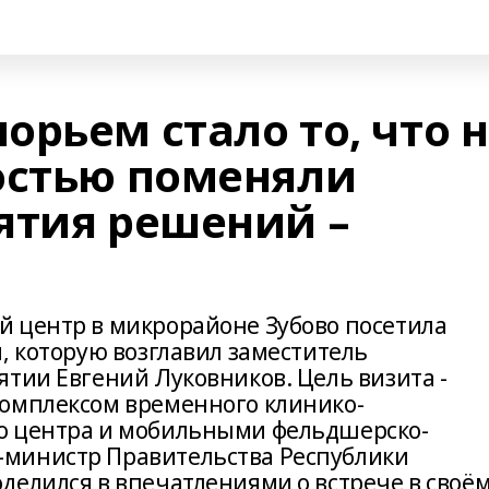
рьем стало то, что 
остью поменяли
ятия решений –
 центр в микрорайоне Зубово посетила
, которую возглавил заместитель
ятии Евгений Луковников. Цель визита -
комплексом временного клинико-
о центра и мобильными фельдшерско-
министр Правительства Республики
делился в впечатлениями о встрече в своё