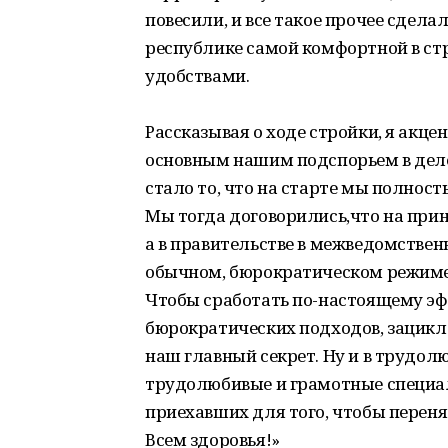
повесили, и все такое прочее сдела
республике самой комфортной в стр
удобствами.
Рассказывая о ходе стройки, я акце
основным нашим подспорьем в деле
стало то, что на старте мы полнос
Мы тогда договорились,что на прин
а в правительстве в межведомствен
обычном, бюрократическом режиме, 
Чтобы сработать по-настоящему эф
бюрократических подходов, зацикл
наш главный секрет. Ну и в трудолю
трудолюбивые и грамотные специал
приехавших для того, чтобы переня
Всем здоровья!»