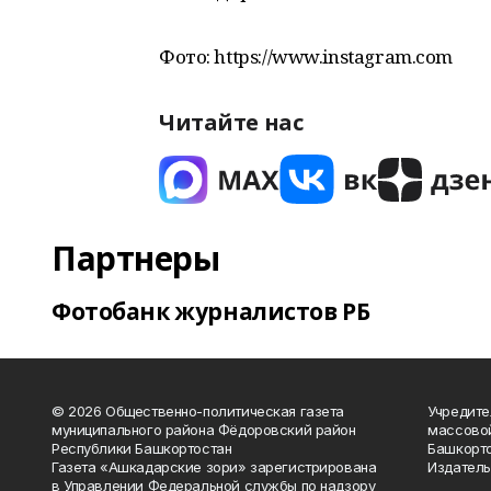
Фото: https://www.instagram.com
Читайте нас
Партнеры
Фотобанк журналистов РБ
© 2026 Общественно-политическая газета
Учредите
муниципального района Фёдоровский район
массово
Республики Башкортостан
Башкорто
Газета «Ашкадарские зори» зарегистрирована
Издатель
в Управлении Федеральной службы по надзору