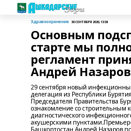
Здравоохранение
30 СЕНТЯБРЯ 2020, 13:58
Основным подспо
старте мы полн
регламент прин
Андрей Назаров
29 сентября новый инфекционный
делегация из Республики Бурятия
Председателя Правительства Бур
ознакомление со строительным 
диагностического инфекционног
акушерскими пунктами.Премьер-
Башкортостан Андрей Назаров по