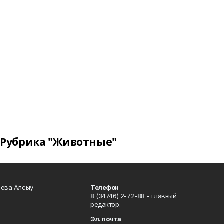
Рубрика "Животные"
чева Алсыу
Телефон
8 (34746) 2-72-88 - главный
редактор.
Эл. почта