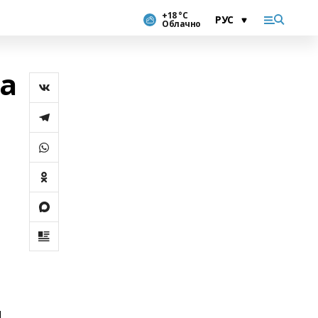
+18 °С
Облачно
на
м