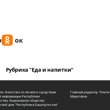
Рубрика "Еда и напитки"
ль: Агентство по печати и средствам
Главный редактор Тятига
й информации Республики
Маратовна.
стан, Акционерное общество
ский дом "Республика Башкортостан"