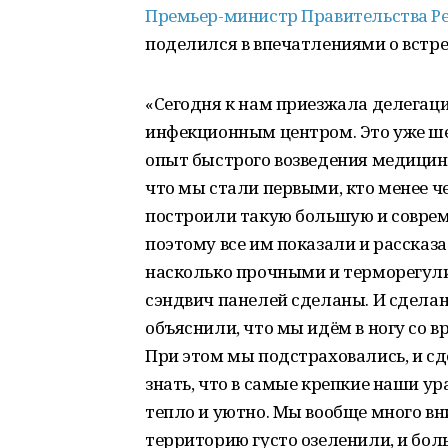
Премьер-министр
Правительства Р
поделился в впечатлениями о встре
«Сегодня к нам приезжала делегаци
инфекционным центром. Это уже ше
опыт быстрого возведения медицинс
что мы стали первыми, кто менее чем
построили такую большую и совреме
поэтому все им показали и рассказа
насколько прочными и терморегули
сэндвич панелей сделаны. И сдела
объяснили, что мы идём в ногу со в
При этом мы подстраховались, и сд
знать, что в самые крепкие наши 
тепло и уютно. Мы вообще много в
территорию густо озеленили, и бо