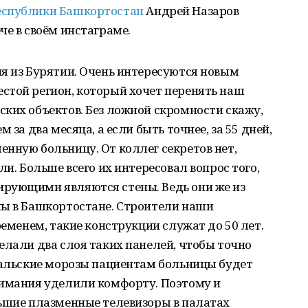
еспублики Башкортостан
Андрей Назаров
че в своём инстаграме.
я из Бурятии. Очень интересуются новым
стой регион, который хочет перенять наш
ких объектов. Без ложной скромности скажу,
 за два месяца, а если быть точнее, за 55 дней,
нную больницу. От коллег секретов нет,
ли. Больше всего их интересовал вопрос того,
рующими являются стены. Ведь они же из
ны в Башкортостане. Строители наши
ременем, такие конструкции служат до 50 лет.
елали два слоя таких панелей, чтобы точно
уральские морозы пациентам больницы будет
нимания уделили комфорту. Поэтому и
льшие плазменные телевизоры в палатах