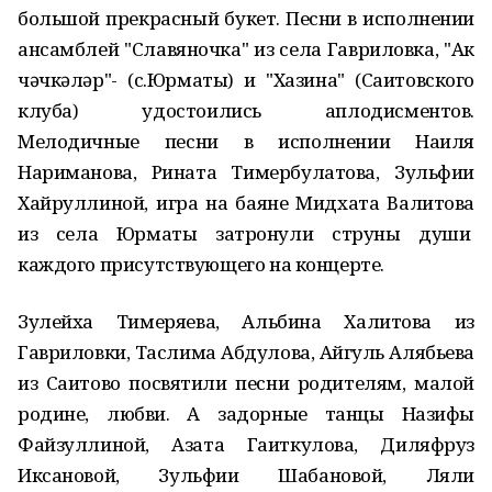
большой прекрасный букет. Песни в исполнении
ансамблей "Славяночка" из села Гавриловка, "Ак
чәчкәләр"- (с.Юрматы) и "Хазина" (Саитовского
клуба) удостоились аплодисментов.
Мелодичные песни в исполнении Наиля
Нариманова, Рината Тимербулатова, Зульфии
Хайруллиной, игра на баяне Мидхата Валитова
из села Юрматы затронули струны души
каждого присутствующего на концерте.
Зулейха Тимеряева, Альбина Халитова из
Гавриловки, Таслима Абдулова, Айгуль Алябьева
из Саитово посвятили песни родителям, малой
родине, любви. А задорные танцы Назифы
Файзуллиной, Азата Гаиткулова, Диляфруз
Иксановой, Зульфии Шабановой, Ляли