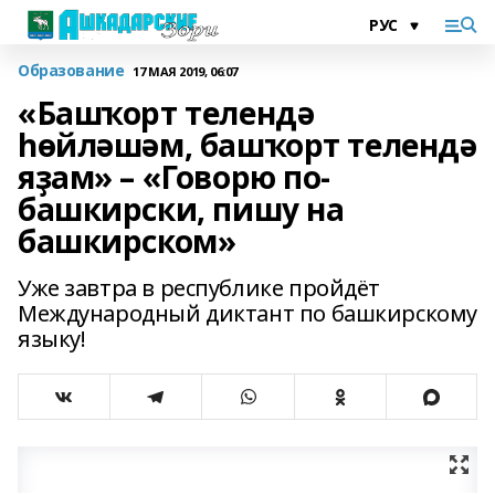
Образование
17 МАЯ 2019, 06:07
«Башҡорт телендә
һөйләшәм, башҡорт телендә
яҙам» – «Говорю по-
башкирски, пишу на
башкирском»
Уже завтра в республике пройдёт
Международный диктант по башкирскому
языку!