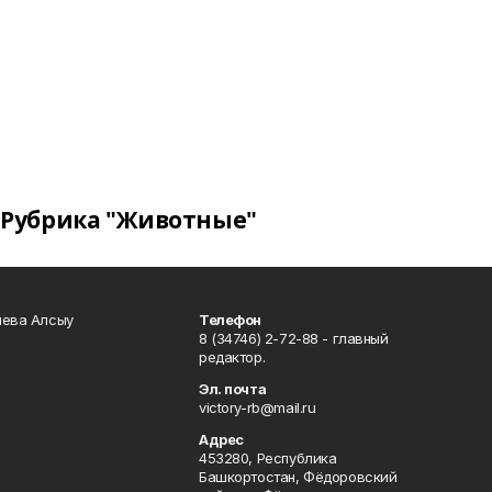
Рубрика "Животные"
чева Алсыу
Телефон
8 (34746) 2-72-88 - главный
редактор.
Эл. почта
victory-rb@mail.ru
Адрес
453280, Республика
Башкортостан, Фёдоровский