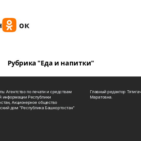
Рубрика "Еда и напитки"
ль: Агентство по печати и средствам
Главный редактор Тятига
й информации Республики
Маратовна.
стан, Акционерное общество
ский дом "Республика Башкортостан"