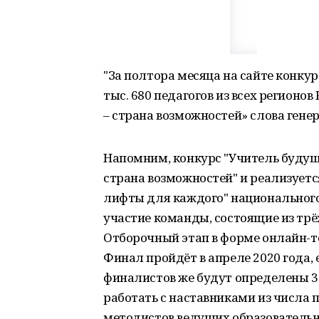
"За полтора месяца на сайте конку
тыс. 680 педагогов из всех регионов
– страна возможностей» слова гене
Напомним, конкурс "Учитель будуще
страна возможностей" и реализуетс
лифты для каждого" национального
участие команды, состоящие из трё
Отборочный этап в форме онлайн-те
Финал пройдёт в апреле 2020 года,
финалистов же будут определены 3
работать с наставниками из числа 
методистов ведущих образователь