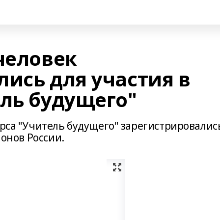
человек
ись для участия в
ель будущего"
урса "Учитель будущего" зарегистрировалис
ионов России.