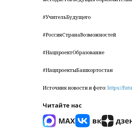
#УчительБудущего
#РоссияСтранаВозможностей
#НацпроектОбразование
#НацпроектыБашкортостан
Источник новости и фото:
https://fut
Читайте нас