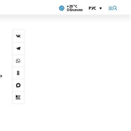
+20 °С
Облачно
ь