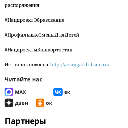
распоряжения.
#НацпроектОбразование
#ПрофильныеСменыДляДетей
#НацпроектыБашкортостан
Источник новости:
https://avangard.rbsmi.ru/
Читайте нас
Партнеры