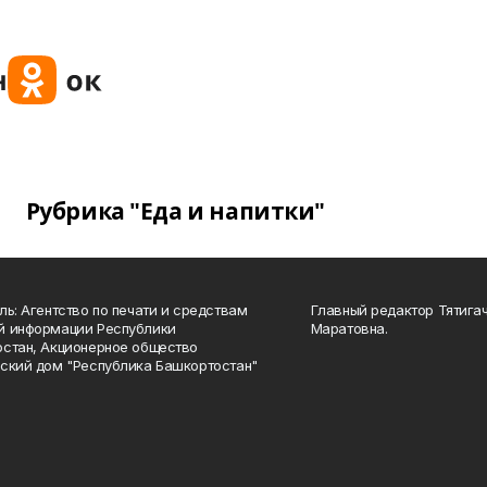
Рубрика "Еда и напитки"
ль: Агентство по печати и средствам
Главный редактор Тятига
й информации Республики
Маратовна.
стан, Акционерное общество
ский дом "Республика Башкортостан"