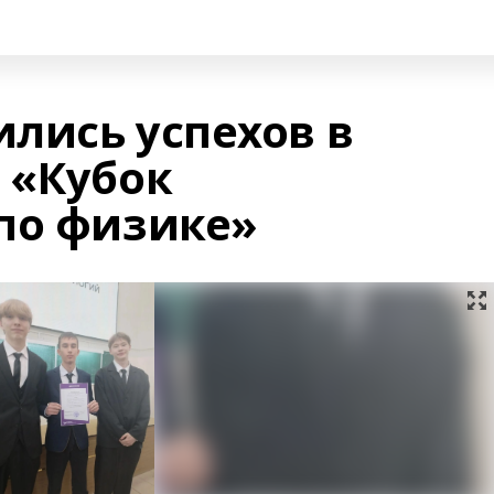
лись успехов в
 «Кубок
по физике»