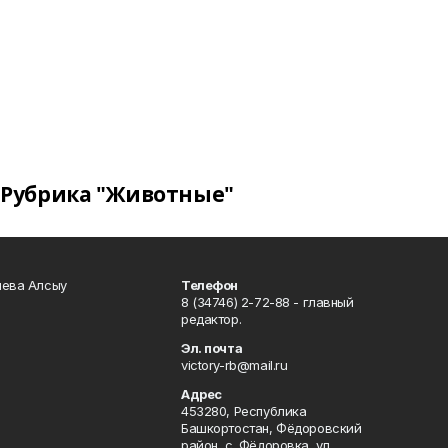
Рубрика "Животные"
чева Алсыу
Телефон
8 (34746) 2-72-88 - главный
редактор.
Эл. почта
victory-rb@mail.ru
Адрес
453280, Республика
Башкортостан, Фёдоровский
район, с. Фёдоровка, ул.